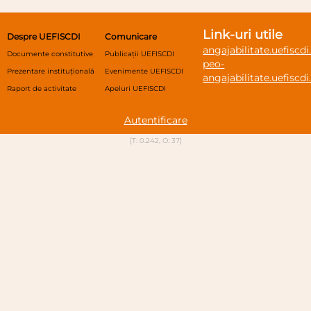
Link-uri utile
Despre UEFISCDI
Comunicare
angajabilitate.uefiscdi
Documente constitutive
Publicații UEFISCDI
peo-
Prezentare instituțională
Evenimente UEFISCDI
angajabilitate.uefiscdi
Raport de activitate
Apeluri UEFISCDI
Autentificare
[T: 0.242, O: 37]