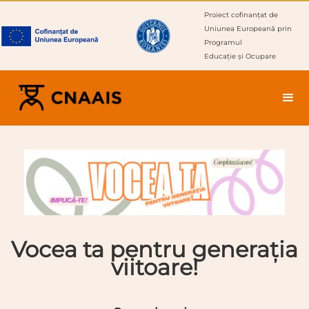
Proiect cofinanțat de
Uniunea Europeană prin
Programul
Educație și Ocupare
Vocea ta pentru generația
viitoare!